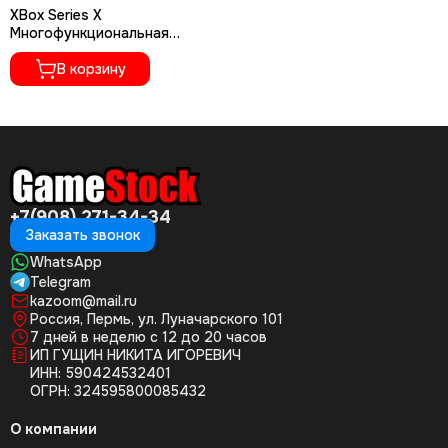
XBox Series X
Многофункциональная
подставка для консоли и
двух джойстиков (Pega PG-
В корзину
XBX028S)
+7(908) 271-34-34
Заказать звонок
WhatsApp
Telegram
kazoom@mail.ru
Россия, Пермь, ул. Луначарского 101
7 дней в неделю с 12 до 20 часов
ИП ГУЩИН НИКИТА ИГОРЕВИЧ
ИНН: 590424532401
ОГРН: 324595800085432
О компании