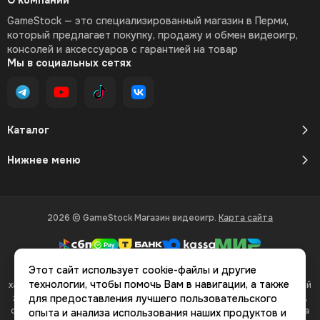
О компании
GameStock — это специализированный магазин в Перми,
который предлагает покупку, продажу и обмен видеоигр,
консолей и аксессуаров с гарантией на товар
Мы в социальных сетях
Каталог
Нижнее меню
2026 © GameStock Магазин видеоигр.
Карта сайта
Этот сайт использует cookie-файлы и другие
Вся представленная на сайте информация, касающаяся
технологии, чтобы помочь Вам в навигации, а также
характеристик, стоимости товаров и услуг, носит информационный
характер и ни при каких условиях не является публичной офертой,
для предоставления лучшего пользовательского
определяемой положениями Статьи 437(2) Гражданского кодекса
опыта и анализа использования наших продуктов и