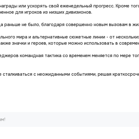
аграды или ускорять свой еженедельный прогресс. Кроме тог
енное для игроков из низших дивизионов.
гда раньше не было, благодаря совершенно новым вызовам в ж
льного мира и альтернативные сюжетные линии - от нескольки
также значки и героев, которые можно использовать в совреме
еджеров командная тактика со временем меняется по мере тог
те сталкиваться с неожиданными событиями, решая краткосро
ым!