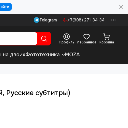
рейти
Telegram
+7(908) 271-34-34
Профиль
Избранное
Корзина
ы на двоих
Фототехника
MOZA
, Русские субтитры)