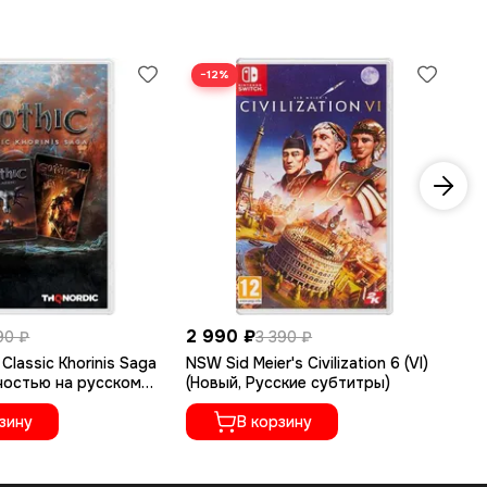
−12%
−
2 990 ₽
2 
90 ₽
3 390 ₽
Classic Khorinis Saga
NSW Sid Meier's Civilization 6 (VI)
NS
ностью на русском
(Новый, Русские субтитры)
(Н
зину
В корзину