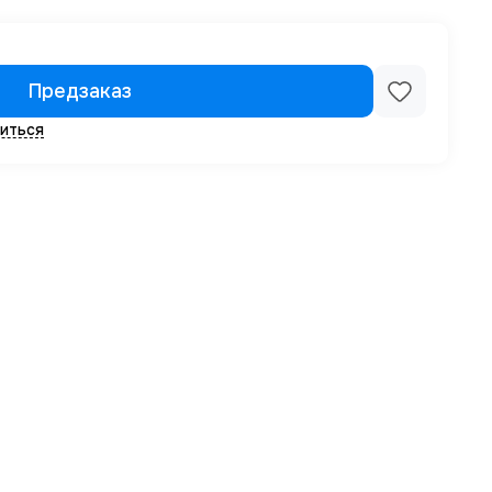
Предзаказ
иться