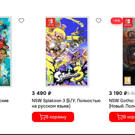
−11%
3 490 ₽
3 190 ₽
3 5
ские
NSW Splatoon 3 (Б/У, Полностью
NSW Gothic: 
на русском языке)
(Новый, Пол
языке)
В корзину
В кор