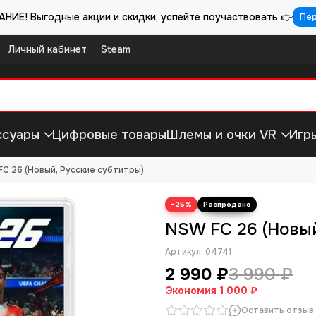
НИЕ! Выгодные акции и скидки, успейте поучаствовать 👉
Пе
Личный кабинет
Steam
ссуары
Цифровые товары
Шлемы и очки VR
Игр
C 26 (Новый, Русские субтитры)
−25%
NSW FC 26 (Новый
Артикул:
04741
2 990 ₽
3 990 ₽
Экономия
1 000 ₽
Оставить отзыв