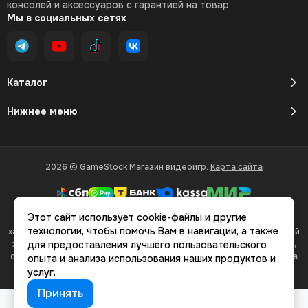
консолей и аксессуаров с гарантией на товар
Мы в социальных сетях
Каталог
Нижнее меню
2026 © GameStock Магазин видеоигр.
Карта сайта
Этот сайт использует cookie-файлы и другие
Вся представленная на сайте информация, касающаяся
технологии, чтобы помочь Вам в навигации, а также
характеристик, стоимости товаров и услуг, носит информационный
характер и ни при каких условиях не является публичной офертой,
для предоставления лучшего пользовательского
определяемой положениями Статьи 437(2) Гражданского кодекса
опыта и анализа использования наших продуктов и
РФ.
услуг.
Принять