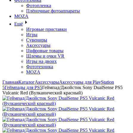
Фототехника
Фотопленка
Плёночные фотоаппараты
MOZA
Ещё
Игровые приставки
Игры
Сувениры
Аксессуары
Цифровые товары
Шлемы и очки VR
Игры на двоих
Фототехника
MOZA
Главная
Каталог
Аксессуары
Аксессуары для PlayStation
5
Геймпады для PS5
Геймпад/Джойстик Sony DualSense PS5
Vulcanic Red (Вулканический красный)