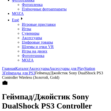
Фототехника
Фотопленка
Плёночные фотоаппараты
MOZA
Ещё
Игровые приставки
Игры
Сувениры
Аксессуары
Цифровые товары
Шлемы и очки VR
Игры на двоих
Фототехника
MOZA
Главная
Каталог
Аксессуары
Аксессуары для PlayStation
3
Геймпады для PS3
Геймпад/Джойстик Sony DualShock PS3
Controller Wireless (Золотой, Gold)
Геймпад/Джойстик Sony
DualShock PS3 Controller