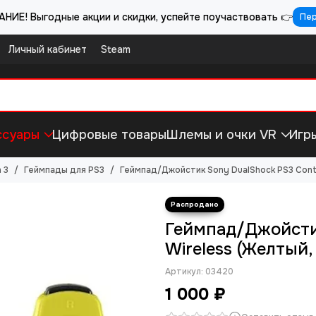
НИЕ! Выгодные акции и скидки, успейте поучаствовать 👉
Пе
Личный кабинет
Steam
ссуары
Цифровые товары
Шлемы и очки VR
Игр
 3
Геймпады для PS3
Геймпад/Джойстик Sony DualShock PS3 Contro
Геймпад/Джойстик
Wireless (Желтый, 
Артикул:
03420
1 000 ₽