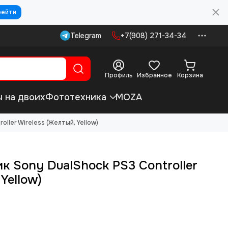
рейти
Telegram
+7(908) 271-34-34
Профиль
Избранное
Корзина
ы на двоих
Фототехника
MOZA
ller Wireless (Желтый, Yellow)
 Sony DualShock PS3 Controller
Yellow)