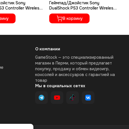
ойстик Sony
Геймпад/Джойстик Sony
Ко
3 Controller Wireless
DualShock PS3 Controller Wireless
PS
 Lilac)
(Черный, Black)
зину
В корзину
О компании
GameStock — это специализированный
магазин в Перми, который предлагает
ие
покупку, продажу и обмен видеоигр,
консолей и аксессуаров с гарантией на
товар
Мы в социальных сетях