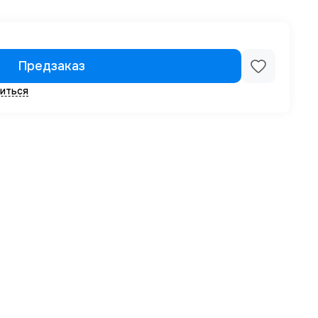
Предзаказ
иться