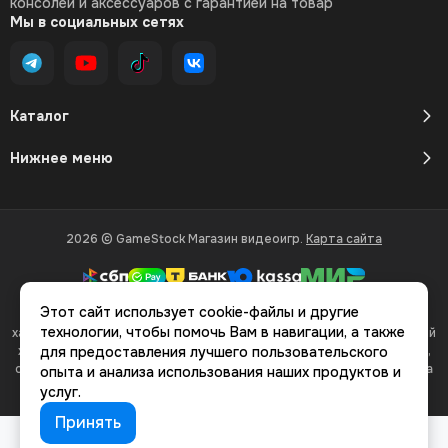
консолей и аксессуаров с гарантией на товар
Мы в социальных сетях
Каталог
Нижнее меню
2026 © GameStock Магазин видеоигр.
Карта сайта
Этот сайт использует cookie-файлы и другие
Вся представленная на сайте информация, касающаяся
технологии, чтобы помочь Вам в навигации, а также
характеристик, стоимости товаров и услуг, носит информационный
характер и ни при каких условиях не является публичной офертой,
для предоставления лучшего пользовательского
определяемой положениями Статьи 437(2) Гражданского кодекса
опыта и анализа использования наших продуктов и
РФ.
услуг.
Принять