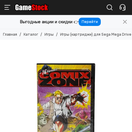
Игры
Выгодные акции и скидки 👉
Перейти
Смотреть все товары
Игры для PlayStation 5
Главная
Каталог
Игры
Игры (картриджи) для Sega Mega Drive
Игры для PlayStation 4
Игры для PlayStation 3
Игры для PlayStation 2
Игры для Nintendo Switch 2
Игры для Nintendo Switch
Игры для Nintendo 3DS
Игры для Xbox ONE/SERIES S/X
Игры для Xbox Original
Игры для Xbox 360
Игры для Sony PS Vita
Игры для Sony PSP
Игры (Картриджи) для 8-бит
Игры (картриджи) для Sega Mega Drive 16-бит
Игры под VR