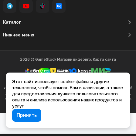
Каталог
Нижнее меню
2026 © GameStock Магазин видеоигр.
Карта сайта
Этот сайт использует cookie-файлы и другие
Вся представленная на сайте информация, касающаяся
технологии, чтобы помочь Вам в навигации, а также
характеристик, стоимости товаров и услуг, носит информационный
характер и ни при каких условиях не является публичной офертой,
для предоставления лучшего пользовательского
определяемой положениями Статьи 437(2) Гражданского кодекса
опыта и анализа использования наших продуктов и
РФ.
услуг.
Принять