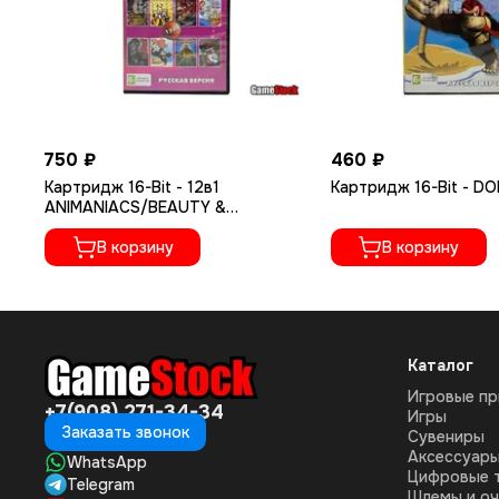
750 ₽
460 ₽
Картридж 16-Bit - 12в1
Картридж 16-Bit - D
ANIMANIACS/BEAUTY &
BEAST/CAL .50/DONKEY +
В корзину
В корзину
Каталог
Игровые пр
+7(908) 271-34-34
Игры
Заказать звонок
Сувениры
Аксессуар
WhatsApp
Цифровые 
Telegram
Шлемы и оч