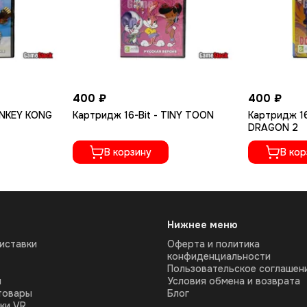
400 ₽
400 ₽
ONKEY KONG
Картридж 16-Bit - TINY TOON
Картридж 16
DRAGON 2
В корзину
В кор
Нижнее меню
иставки
Оферта и политика
конфиденциальности
Пользовательское соглашен
ы
Условия обмена и возврата
товары
Блог
ки VR