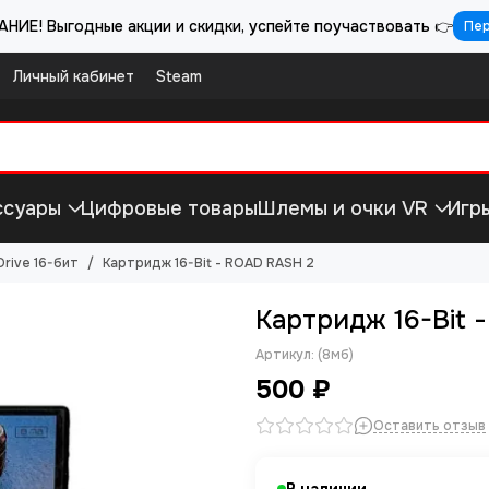
НИЕ! Выгодные акции и скидки, успейте поучаствовать 👉
Пе
Личный кабинет
Steam
ссуары
Цифровые товары
Шлемы и очки VR
Игр
rive 16-бит
Картридж 16-Bit - ROAD RASH 2
Картридж 16-Bit 
Артикул:
(8мб)
500 ₽
Оставить отзыв