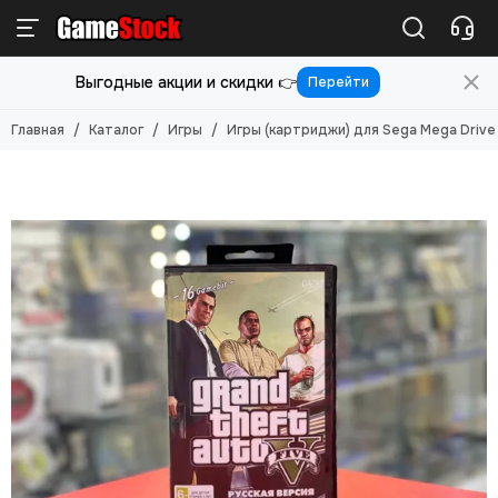
Игры
Выгодные акции и скидки 👉
Перейти
Смотреть все товары
Игры для PlayStation 5
Главная
Каталог
Игры
Игры (картриджи) для Sega Mega Drive
Игры для PlayStation 4
Игры для PlayStation 3
Игры для PlayStation 2
Игры для Nintendo Switch 2
Игры для Nintendo Switch
Игры для Nintendo 3DS
Игры для Xbox ONE/SERIES S/X
Игры для Xbox Original
Игры для Xbox 360
Игры для Sony PS Vita
Игры для Sony PSP
Игры (Картриджи) для 8-бит
Игры (картриджи) для Sega Mega Drive 16-бит
Игры под VR