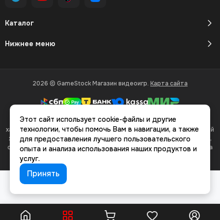
Каталог
Нижнее меню
2026 © GameStock Магазин видеоигр.
Карта сайта
Этот сайт использует cookie-файлы и другие
Вся представленная на сайте информация, касающаяся
технологии, чтобы помочь Вам в навигации, а также
характеристик, стоимости товаров и услуг, носит информационный
характер и ни при каких условиях не является публичной офертой,
для предоставления лучшего пользовательского
определяемой положениями Статьи 437(2) Гражданского кодекса
опыта и анализа использования наших продуктов и
РФ.
услуг.
Принять