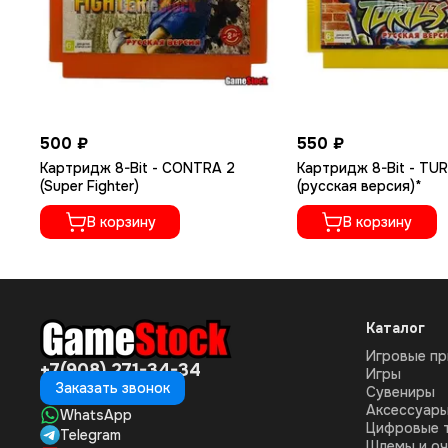
500 ₽
550 ₽
Картридж 8-Bit - CONTRA 2
Картридж 8-Bit - TU
(Super Fighter)
(русская версия)*
В корзину
В корзину
Каталог
Игровые пр
+7(908) 271-34-34
Игры
Заказать звонок
Сувениры
Аксессуар
WhatsApp
Цифровые 
Telegram
Шлемы и оч