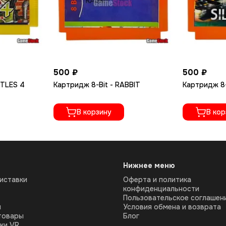
500 ₽
500 ₽
RTLES 4
Картридж 8-Bit - RABBIT
Картридж 8-
В корзину
В кор
Нижнее меню
иставки
Оферта и политика
конфиденциальности
Пользовательское соглашен
ы
Условия обмена и возврата
товары
Блог
ки VR