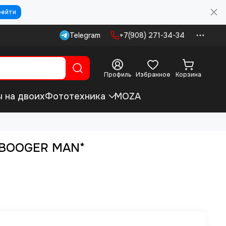
рейти
Telegram
+7(908) 271-34-34
Профиль
Избранное
Корзина
ы на двоих
Фототехника
MOZA
- BOOGER MAN*