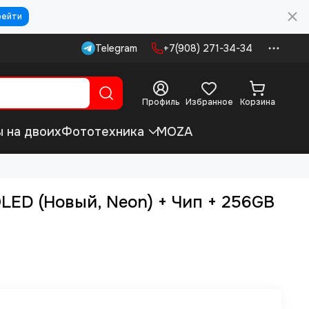
рейти
Telegram
+7(908) 271-34-34
Профиль
Избранное
Корзина
ы на двоих
Фототехника
MOZA
OLED (Новый, Neon) + Чип + 256GB