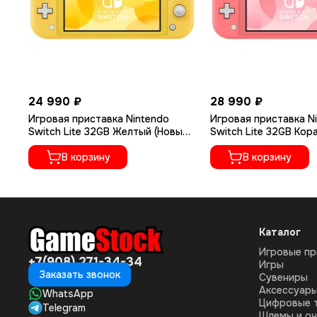
24 990 ₽
28 990 ₽
Игровая приставка Nintendo
Игровая приставка N
Switch Lite 32GB Желтый (Новый)
Switch Lite 32GB Кор
+ Чип + 128GB
(Новый) + Чип + 256G
В корзину
В корзину
Каталог
Игровые пр
+7(908) 271-34-34
Игры
Заказать звонок
Сувениры
Аксессуар
WhatsApp
Цифровые 
Telegram
Шлемы и оч