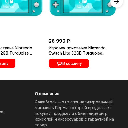
28 990 ₽
10
ставка Nintendo
Игровая приставка Nintendo
Иг
 32GB Turquoise
Switch Lite 32GB Turquoise
Sw
(Новый)
Бирюзовый (Новый) + Чип +
Edi
зину
256GB
В корзину
О компании
GameStock — это специализированный
магазин в Перми, который предлагает
ие
покупку, продажу и обмен видеоигр,
консолей и аксессуаров с гарантией на
товар