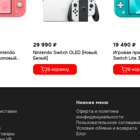
29 990 ₽
19 490 ₽
intendo
Nintendo Switch OLED (Новый,
Игровая при
алловый
Белый)
Switch Lite
B
Бирюзовый 
В корзину
В кор
Нижнее меню
иставки
Оферта и политика
конфиденциальности
Пользовательское соглашен
ы
Условия обмена и возврата
товары
Блог
ки VR