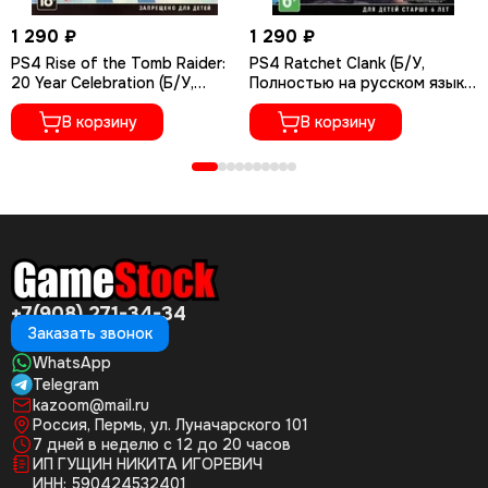
1 290 ₽
1 290 ₽
PS4 Rise of the Tomb Raider:
PS4 Ratchet Сlank (Б/У,
20 Year Celebration (Б/У,
Полностью на русском языке,
Полностью на русском языке,
CUSA-01073)
CUSA-05716)
В корзину
В корзину
+7(908) 271-34-34
Заказать звонок
WhatsApp
Telegram
kazoom@mail.ru
Россия, Пермь, ул. Луначарского 101
7 дней в неделю с 12 до 20 часов
ИП ГУЩИН НИКИТА ИГОРЕВИЧ
ИНН: 590424532401