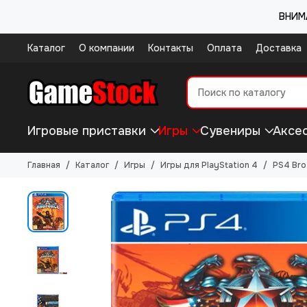
ВНИМА
Каталог
О компании
Контакты
Оплата
Доставка
Игровые приставки
Игры
Сувениры
Аксе
Главная
Каталог
Игры
Игры для PlayStation 4
PS4 Bro