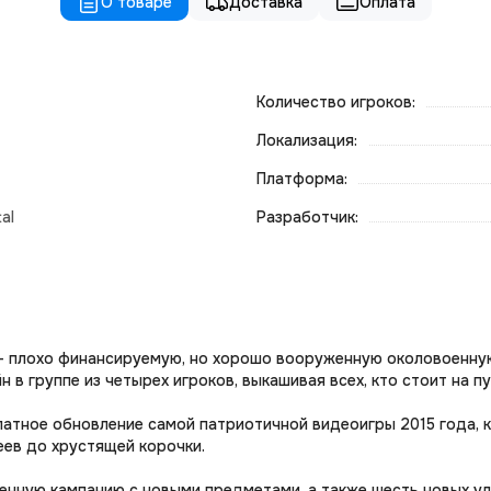
О товаре
Доставка
Оплата
Количество игроков:
Локализация:
Платформа:
al
Разработчик:
ce – плохо финансируемую, но хорошо вооруженную околовоен
в группе из четырех игроков, выкашивая всех, кто стоит на пу
сплатное обновление самой патриотичной видеоигры 2015 года
еев до хрустящей корочки.
енную кампанию с новыми предметами, а также шесть новых у