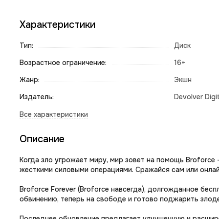
Характеристики
Тип:
Диск
Возрастное ограничение:
16+
Жанр:
Экшн
Издатель:
Devolver Digit
Описание
Когда зло угрожает миру, мир зовет на помощь Brofor
жесткими силовыми операциями. Сражайся сам или онлайн 
Broforce Forever (Broforce навсегда), долгожданное бе
обвинению, теперь на свободе и готово поджарить злод
Последнее обновление предлагает улучшенную и расшир