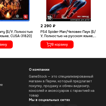
2 290 ₽
1 
rry (Б/У, Полностью
PS4 Spider-Man/Человек-Паук (Б/
PS
языке, CUSA-31820)
У, Полностью на русском языке,
(Р
CUSA-11995)
По
зину
В корзину
CU
О компании
GameStock — это специализированный
магазин в Перми, который предлагает
ие
покупку, продажу и обмен видеоигр,
консолей и аксессуаров с гарантией на
товар
Мы в социальных сетях