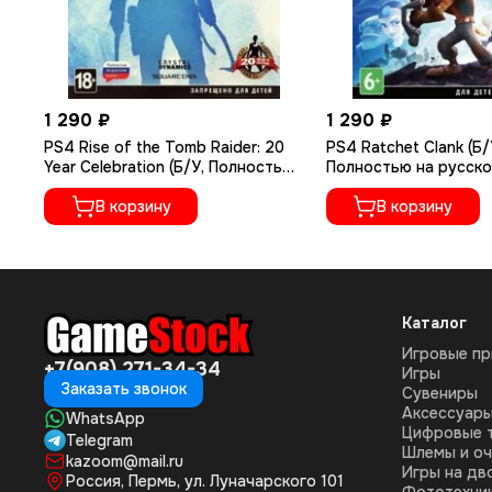
1 290 ₽
1 290 ₽
PS4 Rise of the Tomb Raider: 20
PS4 Ratchet Сlank (Б/
Year Celebration (Б/У, Полностью
Полностью на русско
на русском языке, CUSA-05716)
CUSA-01073)
В корзину
В корзину
Каталог
Игровые пр
+7(908) 271-34-34
Игры
Заказать звонок
Сувениры
Аксессуар
WhatsApp
Цифровые 
Telegram
Шлемы и оч
kazoom@mail.ru
Игры на дв
Россия, Пермь, ул. Луначарского 101