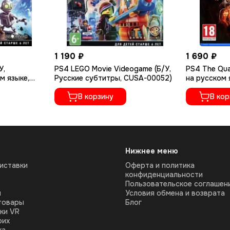
1 190 ₽
1 690 ₽
У,
PS4 LEGO Movie Videogame (Б/У,
PS4 The Qua
м языке,
Русские субтитры, CUSA-00052)
на русском 
В корзину
В кор
Нижнее меню
иставки
Оферта и политика
конфиденциальности
Пользовательское соглашен
ы
Условия обмена и возврата
товары
Блог
ки VR
оих