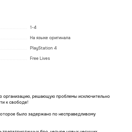
1-4
На языке оригинала
PlayStation 4
Free Lives
ную организацию, решающую проблемы исключительно
ти к свободе!
, которое было задержано по несправедливому
льтрапатриотичных бро, четыре новых несущих