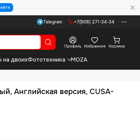
рейти
Telegram
+7(908) 271-34-34
Профиль
Избранное
Корзина
ы на двоих
Фототехника
MOZA
вый, Английская версия, CUSA-