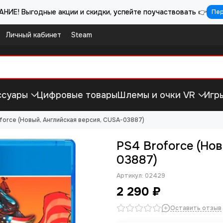
НИЕ! Выгодные акции и скидки, успейте поучаствовать 👉
Пе
Личный кабинет
Steam
ссуары
Цифровые товары
Шлемы и очки VR
Игр
force (Новый, Английская версия, CUSA-03887)
PS4 Broforce (Но
03887)
Артикул:
02429
2 290 ₽
Оставить отзыв