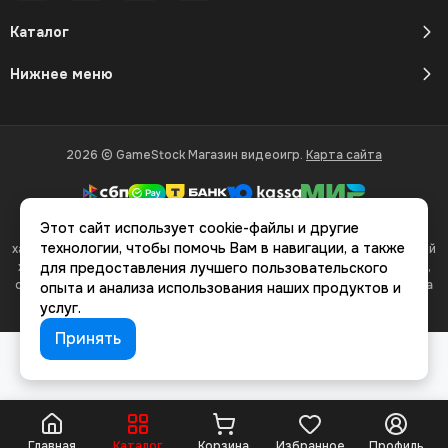
Каталог
Нижнее меню
2026 © GameStock Магазин видеоигр.
Карта сайта
Этот сайт использует cookie-файлы и другие
Вся представленная на сайте информация, касающаяся
технологии, чтобы помочь Вам в навигации, а также
характеристик, стоимости товаров и услуг, носит информационный
характер и ни при каких условиях не является публичной офертой,
для предоставления лучшего пользовательского
определяемой положениями Статьи 437(2) Гражданского кодекса
опыта и анализа использования наших продуктов и
РФ.
услуг.
Принять
Главная
Каталог
Корзина
Избранное
Профиль