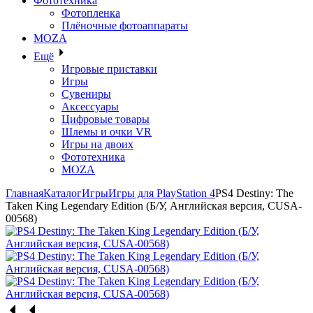
Фототехника
Фотопленка
Плёночные фотоаппараты
MOZA
Ещё
Игровые приставки
Игры
Сувениры
Аксессуары
Цифровые товары
Шлемы и очки VR
Игры на двоих
Фототехника
MOZA
Главная
Каталог
Игры
Игры для PlayStation 4
PS4 Destiny: The
Taken King Legendary Edition (Б/У, Английская версия, CUSA-
00568)