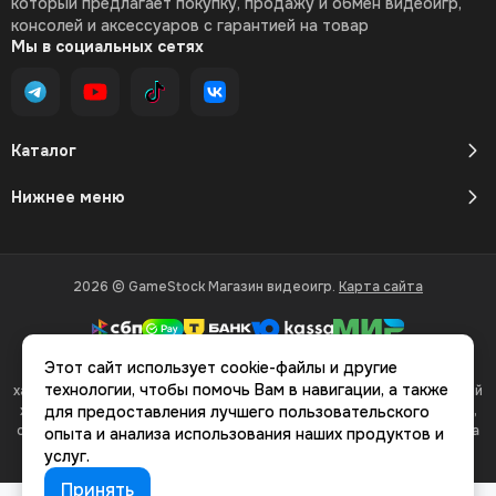
который предлагает покупку, продажу и обмен видеоигр,
консолей и аксессуаров с гарантией на товар
Мы в социальных сетях
Каталог
Нижнее меню
2026 © GameStock Магазин видеоигр.
Карта сайта
Этот сайт использует cookie-файлы и другие
Вся представленная на сайте информация, касающаяся
технологии, чтобы помочь Вам в навигации, а также
характеристик, стоимости товаров и услуг, носит информационный
характер и ни при каких условиях не является публичной офертой,
для предоставления лучшего пользовательского
определяемой положениями Статьи 437(2) Гражданского кодекса
опыта и анализа использования наших продуктов и
РФ.
услуг.
Принять