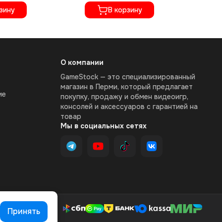
CUSA-11995)
По
зину
В корзину
CU
О компании
GameStock — это специализированный
магазин в Перми, который предлагает
ие
покупку, продажу и обмен видеоигр,
консолей и аксессуаров с гарантией на
товар
Мы в социальных сетях
Принять