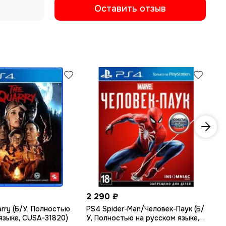
Оставить отзыв
2 290 ₽
1 
rry (Б/У, Полностью
PS4 Spider-Man/Человек-Паук (Б/
PS
языке, CUSA-31820)
У, Полностью на русском языке,
(Р