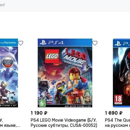
ым!
1 190 ₽
1 690 ₽
У,
PS4 LEGO Movie Videogame (Б/У,
PS4 The Qua
м языке,
Русские субтитры, CUSA-00052)
на русском 