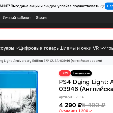
НИЕ! Выгодные акции и скидки, успейте поучаствовать 👉
Пе
Личный кабинет
Steam
ссуары
Цифровые товары
Шлемы и очки VR
Игр
ng Light: Anniversary Edition Б/У CUSA-03946 (Английская версия)
−22%
PS4 Dying Light: 
03946 (Английска
Артикул:
02964
4 290 ₽
5 490 ₽
Экономия
1 200 ₽