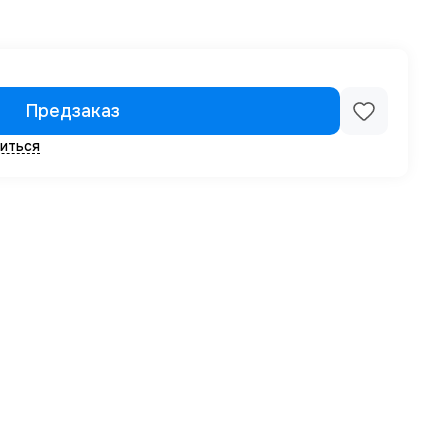
Предзаказ
иться