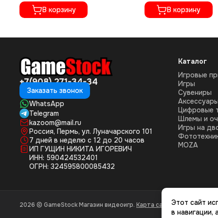
на русском языке, CUSA-05716)
CUSA-01073)
В корзину
В корзину
Каталог
Игровые пр
+7(908) 271-34-34
Игры
Заказать звонок
Сувениры
Аксессуар
WhatsApp
Цифровые 
Telegram
Шлемы и оч
kazoom@mail.ru
Игры на дв
Россия, Пермь, ул. Луначарского 101
Фототехни
7 дней в неделю с 12 до 20 часов
MOZA
ИП ГУЩИН НИКИТА ИГОРЕВИЧ
ИНН: 590424532401
ОГРН: 324595800085432
Этот сайт ис
2026 © GameStock Магазин видеоигр.
Карта сайта
в навигации,