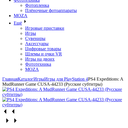
Фототехника
Фотопленка
Плёночные фотоаппараты
MOZA
Ещё
Игровые приставки
Игры
Сувениры
Аксессуары
Цифровые товары
Шлемы и очки VR
Игры на двоих
Фототехника
MOZA
Главная
Каталог
Игры
Игры для PlayStation 4
PS4 Expeditions: A
MudRunner Game CUSA-44233 (Русские субтитры)