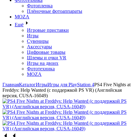
Фототехника
Фотопленка
Плёночные фотоаппараты
MOZA
Ещё
Игровые приставки
Игры
Сувениры
Аксессуары
Цифровые товары
Шлемы и очки VR
Игры на двоих
Фототехника
MOZA
Главная
Каталог
Игры
Игры для PlayStation 4
PS4 Five Nights at
Freddys: Help Wanted (с поддержкой PS VR) (Английская
версия, CUSA-16049)