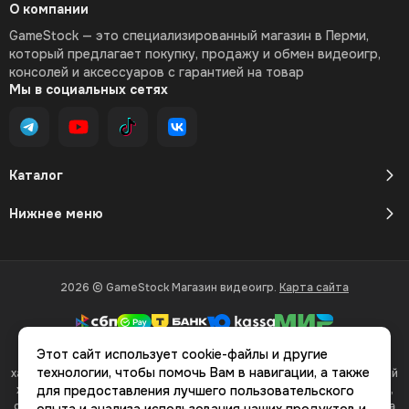
О компании
GameStock — это специализированный магазин в Перми,
который предлагает покупку, продажу и обмен видеоигр,
консолей и аксессуаров с гарантией на товар
Мы в социальных сетях
Каталог
Нижнее меню
2026 © GameStock Магазин видеоигр.
Карта сайта
Этот сайт использует cookie-файлы и другие
Вся представленная на сайте информация, касающаяся
технологии, чтобы помочь Вам в навигации, а также
характеристик, стоимости товаров и услуг, носит информационный
характер и ни при каких условиях не является публичной офертой,
для предоставления лучшего пользовательского
определяемой положениями Статьи 437(2) Гражданского кодекса