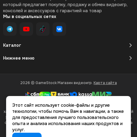
который предлагает покупку, продажу и обмен видеоигр,
консолей и аксессуаров с гарантией на товар
Мы в социальных сетях
Каталог
Нижнее меню
2026 © GameStock Магазин видеоигр.
Карта сайта
Этот сайт использует cookie-файлы и другие
Вся представленная на сайте информация, касающаяся
технологии, чтобы помочь Вам в навигации, а также
характеристик, стоимости товаров и услуг, носит информационный
характер и ни при каких условиях не является публичной офертой,
для предоставления лучшего пользовательского
определяемой положениями Статьи 437(2) Гражданского кодекса
опыта и анализа использования наших продуктов и
РФ.
услуг.