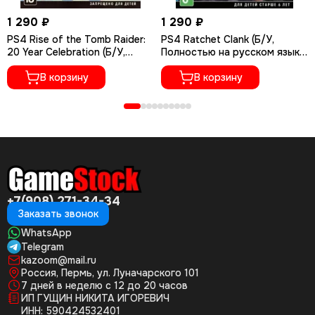
1 290 ₽
1 290 ₽
PS4 Rise of the Tomb Raider:
PS4 Ratchet Сlank (Б/У,
20 Year Celebration (Б/У,
Полностью на русском языке,
Полностью на русском языке,
CUSA-01073)
CUSA-05716)
В корзину
В корзину
+7(908) 271-34-34
Заказать звонок
WhatsApp
Telegram
kazoom@mail.ru
Россия, Пермь, ул. Луначарского 101
7 дней в неделю с 12 до 20 часов
ИП ГУЩИН НИКИТА ИГОРЕВИЧ
ИНН: 590424532401