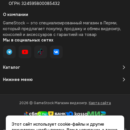
ОГРН: 324595800085432
О компании
GameStock — это специализированный магазин в Перми,
который предлагает покупку, продажу и обмен видеоигр,
консолей и аксессуаров с гарантией на товар
Мы в социальных сетях
Каталог
Нижнее меню
2026 © GameStock Магазин видеоигр.
Карта сайта
Этот сайт использует cookie-файлы и другие
Вся представленная на сайте информация, касающаяся