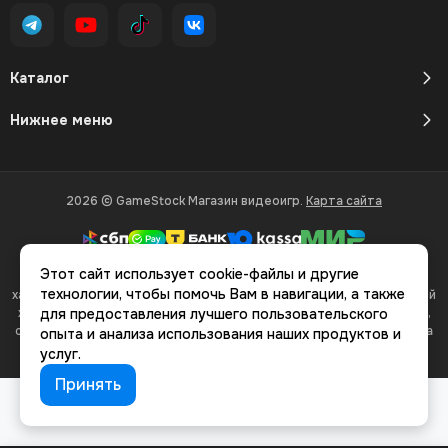
Каталог
Нижнее меню
2026 © GameStock Магазин видеоигр.
Карта сайта
Этот сайт использует cookie-файлы и другие
Вся представленная на сайте информация, касающаяся
технологии, чтобы помочь Вам в навигации, а также
характеристик, стоимости товаров и услуг, носит информационный
характер и ни при каких условиях не является публичной офертой,
для предоставления лучшего пользовательского
определяемой положениями Статьи 437(2) Гражданского кодекса
опыта и анализа использования наших продуктов и
РФ.
услуг.
Принять