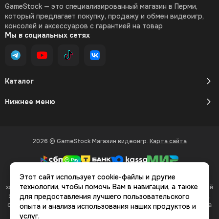
GameStock — это специализированный магазин в Перми,
который предлагает покупку, продажу и обмен видеоигр,
консолей и аксессуаров с гарантией на товар
Мы в социальных сетях
Каталог
Нижнее меню
2026 © GameStock Магазин видеоигр.
Карта сайта
Этот сайт использует cookie-файлы и другие
Вся представленная на сайте информация, касающаяся
технологии, чтобы помочь Вам в навигации, а также
характеристик, стоимости товаров и услуг, носит информационный
характер и ни при каких условиях не является публичной офертой,
для предоставления лучшего пользовательского
определяемой положениями Статьи 437(2) Гражданского кодекса
опыта и анализа использования наших продуктов и
РФ.
услуг.