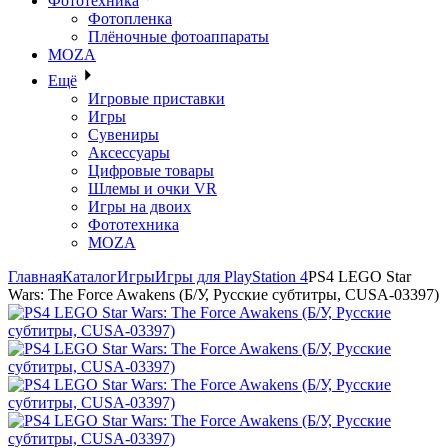
Фототехника
Фотопленка
Плёночные фотоаппараты
MOZA
Ещё
Игровые приставки
Игры
Сувениры
Аксессуары
Цифровые товары
Шлемы и очки VR
Игры на двоих
Фототехника
MOZA
Главная
Каталог
Игры
Игры для PlayStation 4
PS4 LEGO Star
Wars: The Force Awakens (Б/У, Русские субтитры, CUSA-03397)