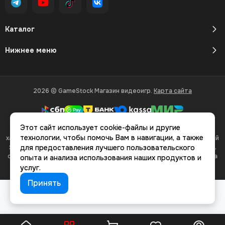
Каталог
Нижнее меню
2026 © GameStock Магазин видеоигр.
Карта сайта
Этот сайт использует cookie-файлы и другие
Вся представленная на сайте информация, касающаяся
технологии, чтобы помочь Вам в навигации, а также
характеристик, стоимости товаров и услуг, носит информационный
характер и ни при каких условиях не является публичной офертой,
для предоставления лучшего пользовательского
определяемой положениями Статьи 437(2) Гражданского кодекса
опыта и анализа использования наших продуктов и
РФ.
услуг.
Принять