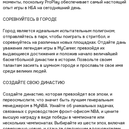
моменты, поскольку ProPlay обеспечивает самый настоящий
опыт игры в НБА на сегодняшний день.
СОРЕВНУЙТЕСЬ В ГОРОДЕ
Город является идеальным испытательным полигоном;
отправляйтесь в парк, чтобы поиграть в стритбол, и
соревнуйтесь на различных новых площадках. Отдайте дань
уважения легендам игры в MyCareer, превзойдя их
выдающиеся достижения и положив начало величайшей
баскетбольной династии в истории. Позвольте своим
талантам засиять в шумном городе и прославьте свое имя
среди великих людей.
СОЗДАЙТЕ СВОЮ ДИНАСТИЮ
Создайте династию, которая превзойдет все эпохи, и
переосмыслите, что значит быть лучшим генеральным
менеджером в MyNBA. Узнайте об уникальных задачах,
связанных с руководством фронт-офисом NBA, и цените
высшую награду в виде победы в чемпионате или
нескольких чемпионатах. Выбирайте из шести эпох, включая
совершенно новую, и станьте следующим вдохновителем,