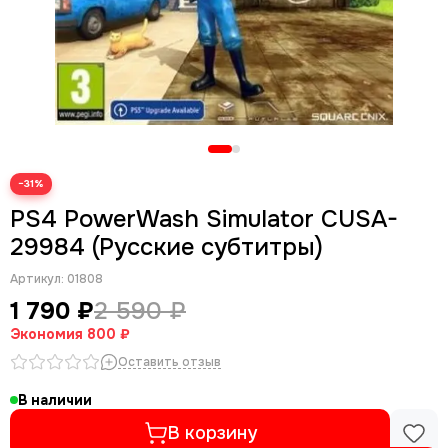
−31%
PS4 PowerWash Simulator CUSA-
29984 (Русские субтитры)
Артикул:
01808
1 790 ₽
2 590 ₽
Экономия
800 ₽
Оставить отзыв
В наличии
В корзину