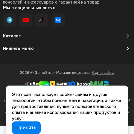
консолей и аксессуаров с гарантией на товар
Мы в социальных сетях
Каталог
Нижнее меню
2026 © GameStock Магазин видеоигр.
Карта сайта
Этот сайт использует cookie-файлы и другие
Вся представленная на сайте информация, касающаяся
технологии, чтобы помочь Вам в навигации, а также
характеристик, стоимости товаров и услуг, носит информационный
характер и ни при каких условиях не является публичной офертой,
для предоставления лучшего пользовательского
определяемой положениями Статьи 437(2) Гражданского кодекса
опыта и анализа использования наших продуктов и
РФ.
услуг.
Принять