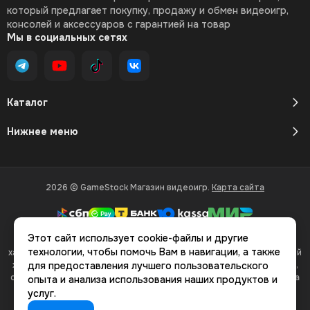
который предлагает покупку, продажу и обмен видеоигр,
консолей и аксессуаров с гарантией на товар
Мы в социальных сетях
Каталог
Нижнее меню
2026 © GameStock Магазин видеоигр.
Карта сайта
Этот сайт использует cookie-файлы и другие
Вся представленная на сайте информация, касающаяся
технологии, чтобы помочь Вам в навигации, а также
характеристик, стоимости товаров и услуг, носит информационный
характер и ни при каких условиях не является публичной офертой,
для предоставления лучшего пользовательского
определяемой положениями Статьи 437(2) Гражданского кодекса
опыта и анализа использования наших продуктов и
РФ.
услуг.