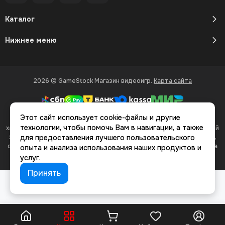
Каталог
Нижнее меню
2026 © GameStock Магазин видеоигр.
Карта сайта
Этот сайт использует cookie-файлы и другие
Вся представленная на сайте информация, касающаяся
технологии, чтобы помочь Вам в навигации, а также
характеристик, стоимости товаров и услуг, носит информационный
характер и ни при каких условиях не является публичной офертой,
для предоставления лучшего пользовательского
определяемой положениями Статьи 437(2) Гражданского кодекса
опыта и анализа использования наших продуктов и
РФ.
услуг.
Принять