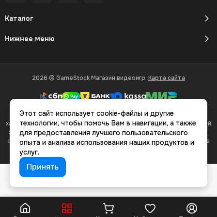
Каталог
Нижнее меню
2026 © GameStock Магазин видеоигр.
Карта сайта
Этот сайт использует cookie-файлы и другие
Вся представленная на сайте информация, касающаяся
технологии, чтобы помочь Вам в навигации, а также
характеристик, стоимости товаров и услуг, носит информационный
характер и ни при каких условиях не является публичной офертой,
для предоставления лучшего пользовательского
определяемой положениями Статьи 437(2) Гражданского кодекса
опыта и анализа использования наших продуктов и
РФ.
услуг.
Принять