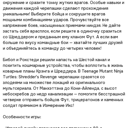
окружение и сразите тонну жутких врагов. Особые навыки и
движения каждой черепашки сделают прохождения
уникальными! Выберите бойца и сокрушите врагов
мощными комбинациями ударов. Прочувствуйте все
напряжение боев, насыщенных приемами ниндзя. Не дайте
застать себя врасплох, если решите в одиночку сразиться
со Шреддером и преданным ему кланом Фут. А если вам
больше по вкусу командные бои — хватайте лучших друзей
и объединяйтесь в команду до четырех человек!
Бибоп и Рокстеди решили напасть на Шестой канал и
похитить кошмарные устройства, чтобы воплотить в жизнь
коварные планы Крэнга и Шреддера. В Teenage Mutant Ninja
Turtles: Shredder's Revenge черепашки сразятся со
злодеями на множестве локаций из оригинального
мультсериала. От Манхэттэна до Кони-Айленда, с высот
небоскребов до недр канализации — помогите бесстрашной
четверке отправить бойцов Фут, трицератонов и каменных
солдат прямиком в Измерение Икс!
Особенности игры: