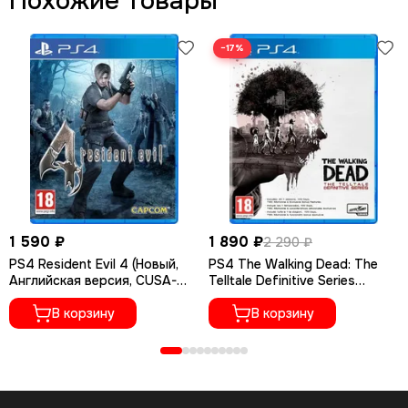
Похожие товары
−17%
1 590 ₽
1 890 ₽
2 290 ₽
PS4 Resident Evil 4 (Новый,
PS4 The Walking Dead: The
Английская версия, CUSA-
Telltale Definitive Series
04704)
(Новый, Русские субтитры,
В корзину
CUSA-16506)
В корзину