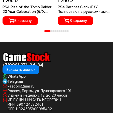
1 290 ₽
1 290 ₽
PS4 Rise of the Tomb Raider:
PS4 Ratchet Сlank (Б/У,
20 Year Celebration (Б/У,
Полностью на русском языке,
Полностью на русском языке,
CUSA-01073)
CUSA-05716)
В корзину
В корзину
+7(908) 271-34-34
Заказать звонок
WhatsApp
Telegram
kazoom@mail.ru
Россия, Пермь, ул. Луначарского 101
7 дней в неделю с 12 до 20 часов
ИП ГУЩИН НИКИТА ИГОРЕВИЧ
ИНН: 590424532401
ОГРН: 324595800085432