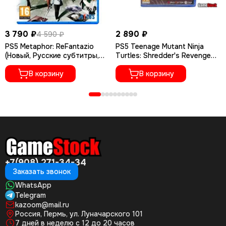
3 790 ₽
2 890 ₽
4 590 ₽
PS5 Metaphor: ReFantazio
PS5 Teenage Mutant Ninja
(Новый, Русские субтитры,
Turtles: Shredder's Revenge
PPSA-20799)
(TMNT) (Новый, Английская
В корзину
версия, PPSA-06731)
В корзину
+7(908) 271-34-34
Заказать звонок
WhatsApp
Telegram
kazoom@mail.ru
Россия, Пермь, ул. Луначарского 101
7 дней в неделю с 12 до 20 часов