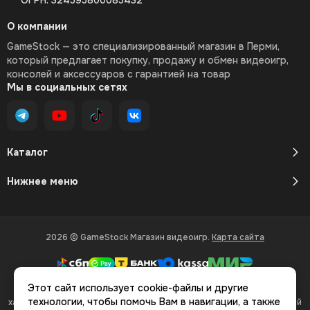
ОГРН: 324595800085432
О компании
GameStock — это специализированный магазин в Перми,
который предлагает покупку, продажу и обмен видеоигр,
консолей и аксессуаров с гарантией на товар
Мы в социальных сетях
Каталог
Нижнее меню
2026 © GameStock Магазин видеоигр.
Карта сайта
Этот сайт использует cookie-файлы и другие
Вся представленная на сайте информация, касающаяся
технологии, чтобы помочь Вам в навигации, а также
характеристик, стоимости товаров и услуг, носит информационный