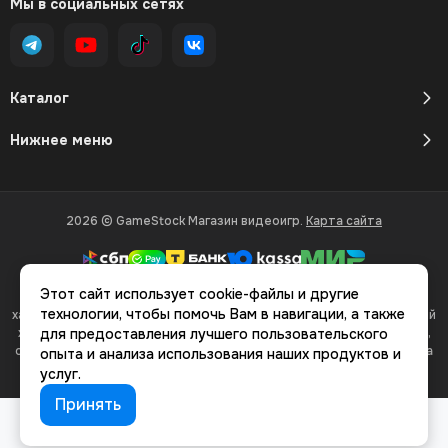
Мы в социальных сетях
Каталог
Нижнее меню
2026 © GameStock Магазин видеоигр.
Карта сайта
Этот сайт использует cookie-файлы и другие
Вся представленная на сайте информация, касающаяся
технологии, чтобы помочь Вам в навигации, а также
характеристик, стоимости товаров и услуг, носит информационный
характер и ни при каких условиях не является публичной офертой,
для предоставления лучшего пользовательского
определяемой положениями Статьи 437(2) Гражданского кодекса
опыта и анализа использования наших продуктов и
РФ.
услуг.
Принять