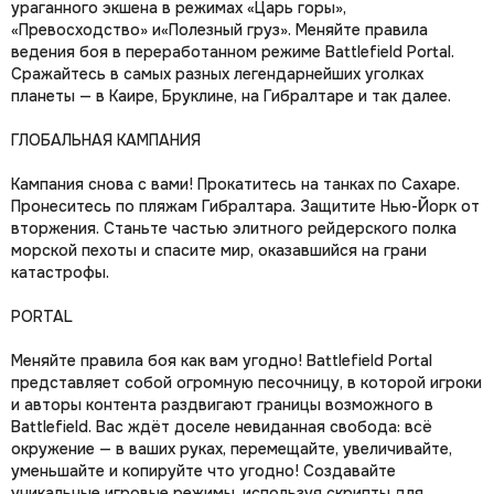
ураганного экшена в режимах «Царь горы»,
«Превосходство» и«Полезный груз». Меняйте правила
ведения боя в переработанном режиме Battlefield Portal.
Сражайтесь в самых разных легендарнейших уголках
планеты — в Каире, Бруклине, на Гибралтаре и так далее.
ГЛОБАЛЬНАЯ КАМПАНИЯ
Кампания снова с вами! Прокатитесь на танках по Сахаре.
Пронеситесь по пляжам Гибралтара. Защитите Нью-Йорк от
вторжения. Станьте частью элитного рейдерского полка
морской пехоты и спасите мир, оказавшийся на грани
катастрофы.
PORTAL
Меняйте правила боя как вам угодно! Battlefield Portal
представляет собой огромную песочницу, в которой игроки
и авторы контента раздвигают границы возможного в
Battlefield. Вас ждёт доселе невиданная свобода: всё
окружение — в ваших руках, перемещайте, увеличивайте,
уменьшайте и копируйте что угодно! Создавайте
уникальные игровые режимы, используя скрипты для