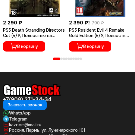
2 290 ₽
2 390 ₽
3 790 ₽
PS5 Death Stranding Directors
PS5 Resident Evil 4 Remake
Cut (Б/У, Полностью на
Gold Edition (Б/У, Полностью
русском языке, PPSA-01968)
на русском языке, PPSA-
В корзину
07412)
В корзину
+7(908) 271-34-34
Заказать звонок
WhatsApp
Telegram
kazoom@mail.ru
Россия, Пермь, ул. Луначарского 101