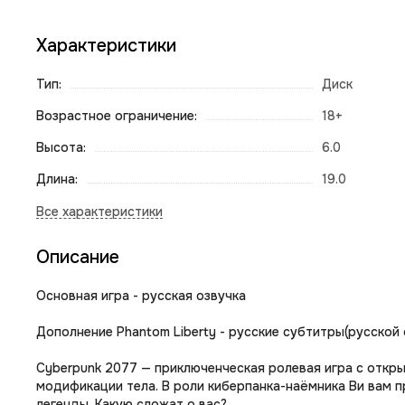
Характеристики
Тип:
Диск
Возрастное ограничение:
18+
Высота:
6.0
Длина:
19.0
Описание
Основная игра - русская озвучка
Дополнение Phantom Liberty - русские субтитры(русской 
Cyberpunk 2077 — приключенческая ролевая игра с откры
модификации тела. В роли киберпанка-наёмника Ви вам 
легенды. Какую сложат о вас?