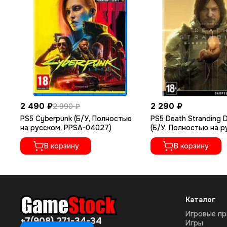
2 490 ₽
2 290 ₽
2 990 ₽
PS5 Cyberpunk (Б/У, Полностью
PS5 Death Stranding D
на русском, PPSA-04027)
(Б/У, Полностью на 
языке, PPSA-01968)
В корзину
В корзину
Каталог
Игровые пр
+7(908) 271-34-34
Игры