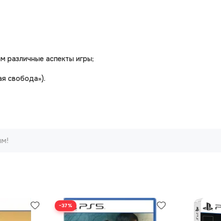
м различные аспекты игры;
ая свобода»).
ым!
−37%