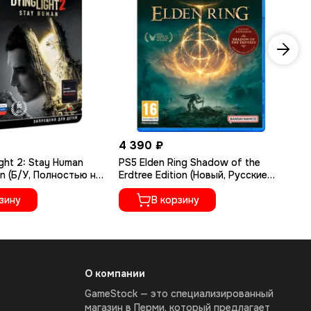
4 390 ₽
1 
ght 2: Stay Human
PS5 Elden Ring Shadow of the
PS
on (Б/У, Полностью на
Erdtree Edition (Новый, Русские
Ру
ыке, PPSA-02262)
субтитры, PPSA-04609)
зину
В корзину
О компании
GameStock — это специализированный
магазин в Перми, который предлагает