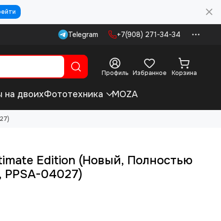
рейти
Telegram
+7(908) 271-34-34
Профиль
Избранное
Корзина
ы на двоих
Фототехника
MOZA
27)
imate Edition (Новый, Полностью
, PPSA-04027)