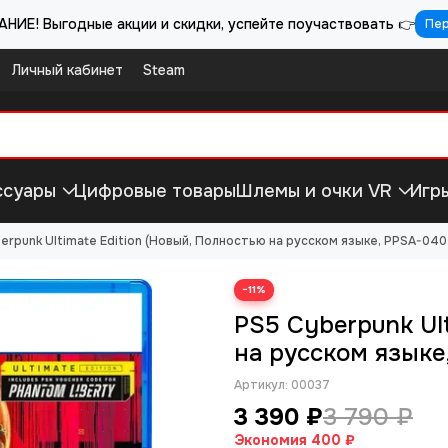
НИЕ! Выгодные акции и скидки, успейте поучаствовать 👉
Пе
Личный кабинет
Steam
ссуары
Цифровые товары
Шлемы и очки VR
Игр
erpunk Ultimate Edition (Новый, Полностью на русском языке, PPSA-040
−11%
PS5 Cyberpunk Ult
на русском языке
Артикул:
00037
3 390 ₽
3 790 ₽
Экономия
400 ₽