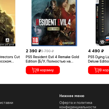
2 390 ₽
4 490 ₽
3 790 ₽
irectors Cut
PS5 Resident Evil 4 Remake Gold
PS5 Dying Li
русском
Edition (Б/У, Полностью на
Deluxe Editi
русском языке, PPSA-07412)
русском яз
В корзину
В кор
Нижнее меню
иставки
Оферта и политика
конфиденциальности