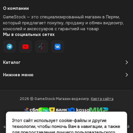
О компании
GameStock — это специализированный магазин в Перми,
который предлагает покупку, продажу и обмен видеоигр,
консолей и аксессуаров с гарантией на товар
Мы в социальных сетях
Каталог
Нижнее меню
2026 © GameStock Магазин видеоигр.
Карта сайта
Этот сайт использует cookie-файлы и другие
Вся представленная на сайте информация, касающаяся
технологии, чтобы помочь Вам в навигации, а также
характеристик, стоимости товаров и услуг, носит информационный
характер и ни при каких условиях не является публичной офертой,
для предоставления лучшего пользовательского