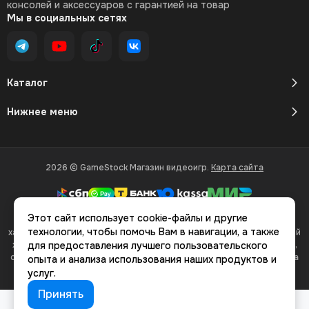
консолей и аксессуаров с гарантией на товар
Мы в социальных сетях
Каталог
Нижнее меню
2026 © GameStock Магазин видеоигр.
Карта сайта
Этот сайт использует cookie-файлы и другие
Вся представленная на сайте информация, касающаяся
технологии, чтобы помочь Вам в навигации, а также
характеристик, стоимости товаров и услуг, носит информационный
характер и ни при каких условиях не является публичной офертой,
для предоставления лучшего пользовательского
определяемой положениями Статьи 437(2) Гражданского кодекса
опыта и анализа использования наших продуктов и
РФ.
услуг.
Принять