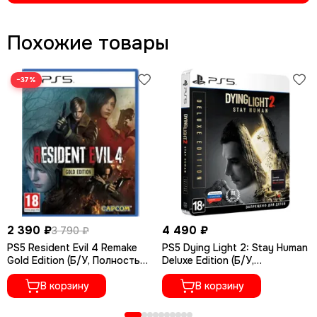
Похожие товары
−37%
2 390 ₽
4 490 ₽
3 790 ₽
PS5 Resident Evil 4 Remake
PS5 Dying Light 2: Stay Human
Gold Edition (Б/У, Полностью
Deluxe Edition (Б/У,
на русском языке, PPSA-
Полностью на русском языке,
07412)
В корзину
PPSA-02262)
В корзину