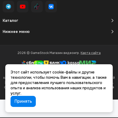
Каталог
Нижнее меню
2026 © GameStock Магазин видеоигр.
Карта сайта
Этот сайт использует cookie-файлы и другие
Вся представленная на сайте информация, касающаяся
технологии, чтобы помочь Вам в навигации, а также
характеристик, стоимости товаров и услуг, носит информационный
характер и ни при каких условиях не является публичной офертой,
для предоставления лучшего пользовательского
определяемой положениями Статьи 437(2) Гражданского кодекса
опыта и анализа использования наших продуктов и
РФ.
услуг.
Принять