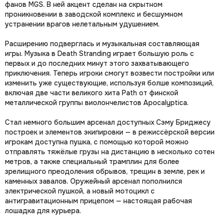
фанов MGS. В ней акцент сделан на скрытном
проникновении в заводской комплекс и бесшумном
устранении врагов нелетальным удушением.
Расширению подверглась и музыкальная составляющая
игры. Музыка в Death Stranding играет большую роль с
первых и до последних минут этого захватывающего
приключения. Теперь игроки смогут возвести постройки или
изменить уже существующие, используя болше композиций,
включая две части великого хита Path от финской
металлической группы виолончелистов Apocalyptica.
Стал немного большим арсенал доступных Сэму Бриджесу
построек и элементов экипировки — в режиссёрской версии
игрокам доступна пушка, с помощью которой можно
отправлять тяжёлые грузы на дистанцию в несколько сотен
метров, а также специальный трамплин для более
зрелищного преодоления обрывов, трещин в земле, рек и
каменных завалов. Оружейный арсенал пополнился
электрической пушкой, а новый мотоцикл с
антигравитационным прицепом — настоящая рабочая
лошадка для курьера.