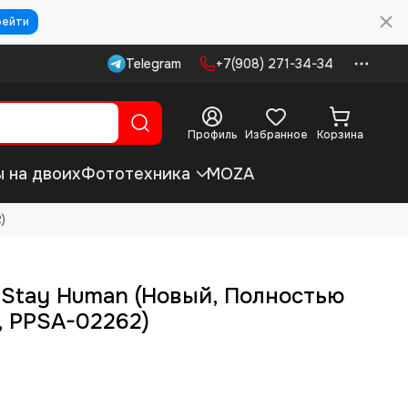
рейти
Telegram
+7(908) 271-34-34
Профиль
Избранное
Корзина
ы на двоих
Фототехника
MOZA
)
2 Stay Human (Новый, Полностью
, PPSA-02262)