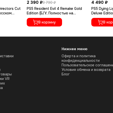
2 390 ₽
4 490 ₽
3 790 ₽
irectors Cut
PS5 Resident Evil 4 Remake Gold
PS5 Dying Li
русском
Edition (Б/У, Полностью на
Deluxe Editi
русском языке, PPSA-07412)
русском яз
В корзину
В кор
Нижнее меню
иставки
Оферта и политика
конфиденциальности
Пользовательское соглашен
ы
Условия обмена и возврата
товары
Блог
ки VR
оих
ка