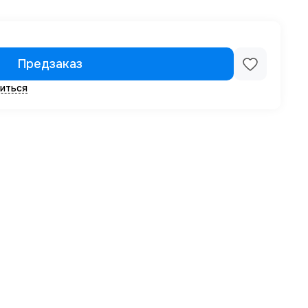
Предзаказ
иться