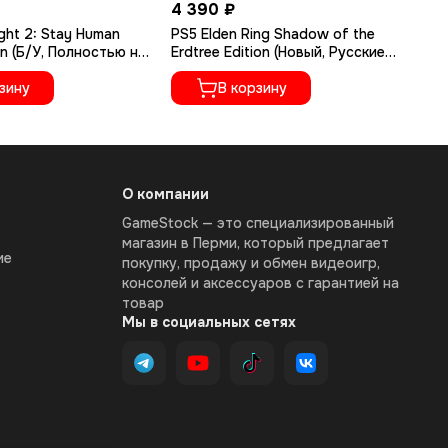
4 390 ₽
1 
ght 2: Stay Human
PS5 Elden Ring Shadow of the
PS
on (Б/У, Полностью на
Erdtree Edition (Новый, Русские
Ру
ыке, PPSA-02262)
субтитры, PPSA-04609)
зину
В корзину
О компании
GameStock — это специализированный
магазин в Перми, который предлагает
ие
покупку, продажу и обмен видеоигр,
консолей и аксессуаров с гарантией на
товар
Мы в социальных сетях