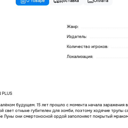
О товаре
Доставка
Оплата
Жанр:
Издатель:
Количество игроков:
Локализация:
N PLUS
далёком будущем. 15 лет прошло с момента начала заражения в
й свет отныне губителен для зомби, поэтому ходячие трупы сл
ебе Луны они смертоносной ордой заполоняют покрытый мрако