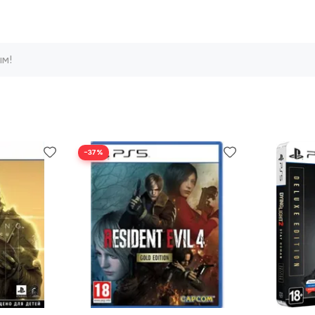
ым!
−37%