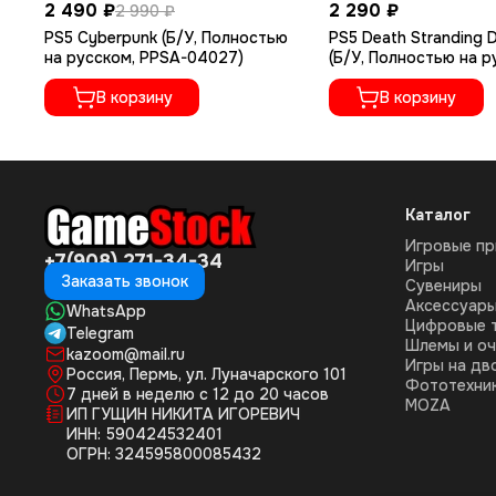
2 490 ₽
2 290 ₽
2 990 ₽
PS5 Cyberpunk (Б/У, Полностью
PS5 Death Stranding D
на русском, PPSA-04027)
(Б/У, Полностью на 
языке, PPSA-01968)
В корзину
В корзину
Каталог
Игровые пр
+7(908) 271-34-34
Игры
Заказать звонок
Сувениры
Аксессуар
WhatsApp
Цифровые 
Telegram
Шлемы и оч
kazoom@mail.ru
Игры на дв
Россия, Пермь, ул. Луначарского 101
Фототехни
7 дней в неделю с 12 до 20 часов
MOZA
ИП ГУЩИН НИКИТА ИГОРЕВИЧ
ИНН: 590424532401
ОГРН: 324595800085432