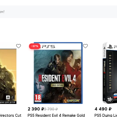
ым!
−37%
2 390 ₽
4 490 ₽
3 790 ₽
irectors Cut
PS5 Resident Evil 4 Remake Gold
PS5 Dying Li