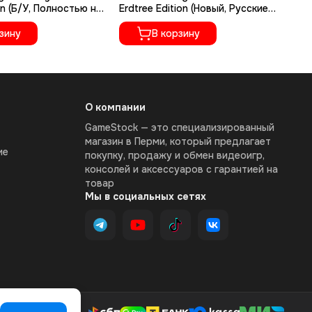
on (Б/У, Полностью на
Erdtree Edition (Новый, Русские
Ру
ыке, PPSA-02262)
субтитры, PPSA-04609)
зину
В корзину
О компании
GameStock — это специализированный
магазин в Перми, который предлагает
ие
покупку, продажу и обмен видеоигр,
консолей и аксессуаров с гарантией на
товар
Мы в социальных сетях