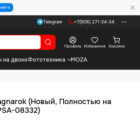
рейти
Telegram
+7(908) 271-34-34
Профиль
Избранное
Корзина
ы на двоих
Фототехника
MOZA
agnarok (Новый, Полностью на
PSA-08332)