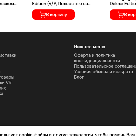
русском
Edition (Б/У, Полностью на
Deluxe Editi
русском языке, PPSA-07412)
русском яз
В корзину
В кор
Нижнее меню
иставки
Оферта и политика
конфиденциальности
Пользовательское соглашен
ы
Условия обмена и возврата
товары
Блог
ки VR
оих
ка
пользует cookie-файлы и другие технологии, чтобы помочь Вам