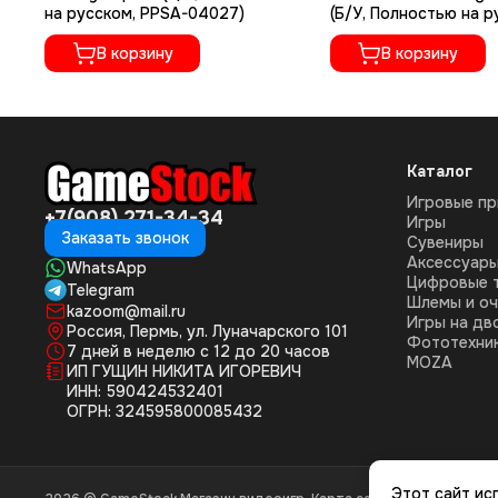
на русском, PPSA-04027)
(Б/У, Полностью на 
языке, PPSA-01968)
В корзину
В корзину
Каталог
Игровые пр
+7(908) 271-34-34
Игры
Заказать звонок
Сувениры
Аксессуар
WhatsApp
Цифровые 
Telegram
Шлемы и оч
kazoom@mail.ru
Игры на дв
Россия, Пермь, ул. Луначарского 101
Фототехни
7 дней в неделю с 12 до 20 часов
MOZA
ИП ГУЩИН НИКИТА ИГОРЕВИЧ
ИНН: 590424532401
ОГРН: 324595800085432
Этот сайт ис