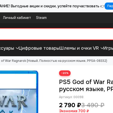
НИЕ! Выгодные акции и скидки, успейте поучаствовать 👉
Пе
Личный кабинет
Steam
ссуары
Цифровые товары
Шлемы и очки VR
Игр
 of War Ragnarok (Новый, Полностью на русском языке, PPSA-08332)
−20%
PS5 God of War R
русском языке, P
Артикул:
00098
2 790 ₽
3 490 ₽
Экономия
700 ₽