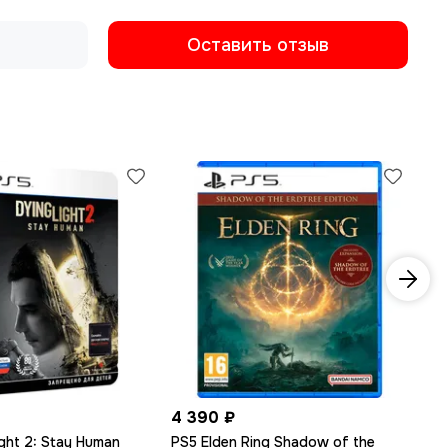
Оставить отзыв
4 390 ₽
1 
ght 2: Stay Human
PS5 Elden Ring Shadow of the
PS