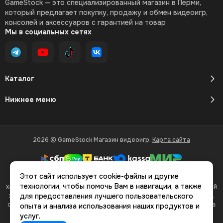
GameStock — это специализированный магазин в Перми,
который предлагает покупку, продажу и обмен видеоигр,
консолей и аксессуаров с гарантией на товар
Мы в социальных сетях
Каталог
Нижнее меню
2026 © GameStock Магазин видеоигр.
Карта сайта
Этот сайт использует cookie-файлы и другие
Вся представленная на сайте информация, касающаяся
технологии, чтобы помочь Вам в навигации, а также
характеристик, стоимости товаров и услуг, носит информационный
характер и ни при каких условиях не является публичной офертой,
для предоставления лучшего пользовательского
определяемой положениями Статьи 437(2) Гражданского кодекса
опыта и анализа использования наших продуктов и
РФ.
услуг.