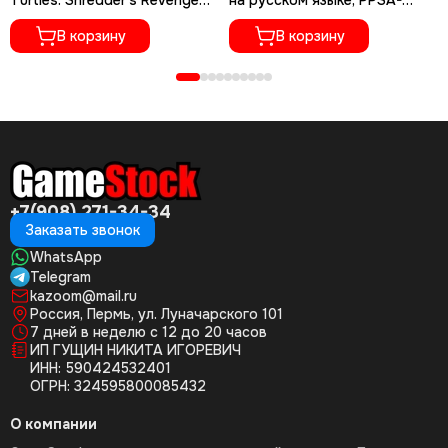
Turtles: Shredder's Revenge
на русском языке, PPSA-
(TMNT) (Б/У, Английская
06276)
версия, PPSA-06731)
В корзину
В корзину
+7(908) 271-34-34
Заказать звонок
WhatsApp
Telegram
kazoom@mail.ru
Россия, Пермь, ул. Луначарского 101
7 дней в неделю с 12 до 20 часов
ИП ГУЩИН НИКИТА ИГОРЕВИЧ
ИНН: 590424532401
ОГРН: 324595800085432
О компании