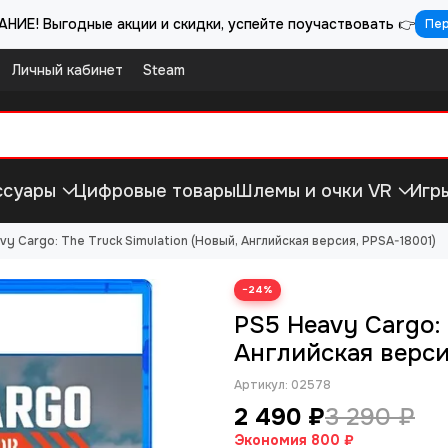
НИЕ! Выгодные акции и скидки, успейте поучаствовать 👉
Пе
Личный кабинет
Steam
ссуары
Цифровые товары
Шлемы и очки VR
Игр
vy Cargo: The Truck Simulation (Новый, Английская версия, PPSA-18001)
−24%
PS5 Heavy Cargo: 
Английская верси
Артикул:
02578
2 490 ₽
3 290 ₽
Экономия
800 ₽