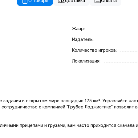
О товаре
Доставка
Оплата
Жанр:
Издатель:
Количество игроков:
Локализация:
е задания в открытом мире площадью 175 км². Управляйте на
е сотрудничество с компанией "Грубер Лоджистикс" позволит 
азличными прицепами и грузами, вам часто приходится сначал