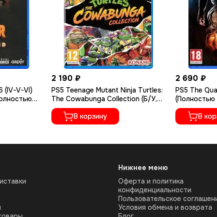
2 190 ₽
2 690 ₽
 (IV-V-VI)
PS5 Teenage Mutant Ninja Turtles:
PS5 The Qu
Полностью
The Cowabunga Collection (Б/У,
(Полностью 
SA-18151)
Английская версия, PPSA-04490)
В корзину
В кор
Нижнее меню
иставки
Оферта и политика
конфиденциальности
Пользовательское соглашен
ы
Условия обмена и возврата
товары
Блог