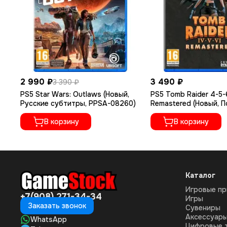
2 990 ₽
3 490 ₽
3 390 ₽
PS5 Star Wars: Outlaws (Новый,
PS5 Tomb Raider 4-5-6
Русские субтитры, PPSA-08260)
Remastered (Новый, 
на русском языке, PP
В корзину
В корзину
Каталог
Игровые пр
+7(908) 271-34-34
Игры
Заказать звонок
Сувениры
Аксессуар
WhatsApp
Цифровые 