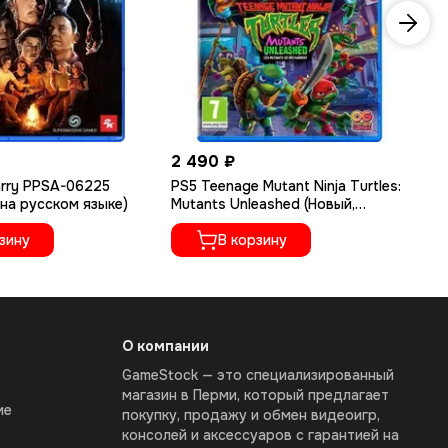
2 490 ₽
2 
arry PPSA-06225
PS5 Teenage Mutant Ninja Turtles:
PS5
на русском языке)
Mutants Unleashed (Новый,
(Н
Английская версия, PPSA-17246)
08
зину
В корзину
О компании
GameStock — это специализированный
магазин в Перми, который предлагает
ие
покупку, продажу и обмен видеоигр,
консолей и аксессуаров с гарантией на