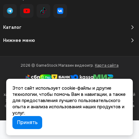
Каталог
Нижнее меню
2026 © GameStock Магазин видеоигр.
Карта сайта
Этот сайт использует cookie-файлы и другие
Вся представленная на сайте информация, касающаяся
технологии, чтобы помочь Вам в навигации, а также
характеристик, стоимости товаров и услуг, носит информационный
характер и ни при каких условиях не является публичной офертой,
для предоставления лучшего пользовательского
определяемой положениями Статьи 437(2) Гражданского кодекса
опыта и анализа использования наших продуктов и
РФ.
услуг.
Принять