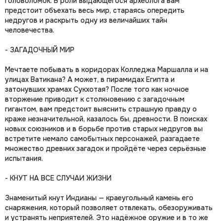
головоломок. В роли выдающегося археолога вам
предстоит объехать весь мир, стараясь опередить
недругов и раскрыть одну из величайших тайн
человечества.
- ЗАГАДОЧНЫЙ МИР
Мечтаете побывать в коридорах Колледжа Маршалла и на
улицах Ватикана? А может, в пирамидах Египта и
затонувших храмах Сукхотая? После того как ночное
вторжение приводит к столкновению с загадочным
гигантом, вам предстоит выяснить страшную правду о
краже незначительной, казалось бы, древности. В поисках
новых союзников и в борьбе против старых недругов вы
встретите немало самобытных персонажей, разгадаете
множество древних загадок и пройдёте через серьёзные
испытания.
- КНУТ НА ВСЕ СЛУЧАИ ЖИЗНИ
Знаменитый кнут Индианы — краеугольный камень его
снаряжения, который позволяет отвлекать, обезоруживать
и устранять неприятелей. Это надёжное оружие и в то же