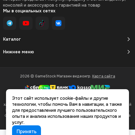
консолей и аксессуаров с гарантией на товар
Мы в социальных сетях
Каталог
Нижнее меню
2026 © GameStock Магазин видеоигр.
Карта сайта
Этот сайт использует cookie-файлы и другие
Вся представленная на сайте информация, касающаяся
технологии, чтобы помочь Вам в навигации, а также
характеристик, стоимости товаров и услуг, носит информационный
характер и ни при каких условиях не является публичной офертой,
для предоставления лучшего пользовательского
определяемой положениями Статьи 437(2) Гражданского кодекса
опыта и анализа использования наших продуктов и
РФ.
услуг.
Принять